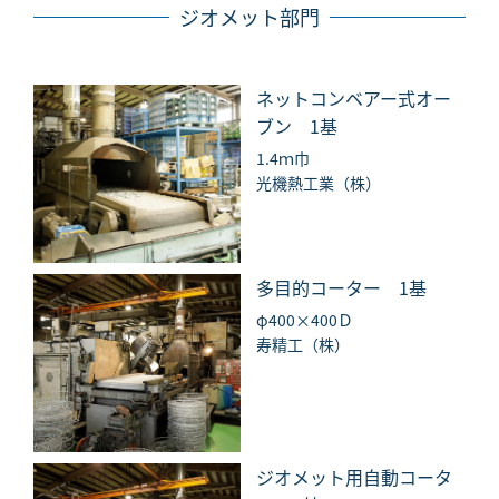
ジオメット部門
ネットコンベアー式オー
ブン 1基
1.4ｍ巾
光機熱工業（株）
多目的コーター 1基
φ400×400Ｄ
寿精工（株）
ジオメット用自動コータ