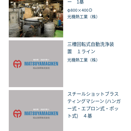
ー 1基
φ800×400Ｄ
光機熱工業（株）
三槽回転式自動洗浄装
置 １ライン
光機熱工業（株）
スチールショットブラス
ティングマシーン (ハンガ
ー式・エプロン式・ポッ
ト式) ４基